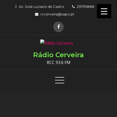
Skip
Av. José Luciano de Castro
251795888
to
rccerveira@sapo.pt
content
Rádio Cerveira
RCC 93.6 FM