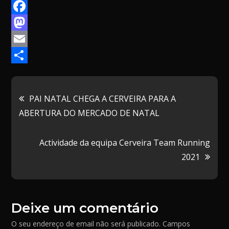
F
a
M
c
a
E
e
s
m
P
b
t
a
a
Navegação
PAI NATAL CHEGA A CERVEIRA PARA A
o
o
i
r
ABERTURA DO MERCADO DE NATAL
de
o
d
l
t
k
o
i
Actividade da equipa Cerveira Team Running
artigos
n
l
2021
h
a
r
Deixe um comentário
O seu endereço de email não será publicado.
Campos