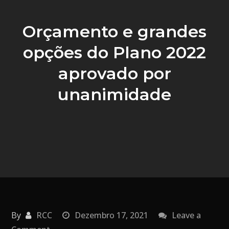
Orçamento e grandes
opções do Plano 2022
aprovado por
unanimidade
By
RCC
Dezembro 17, 2021
Leave a
on