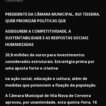
Comment
Orçamento
e
PRESIDENTE DA CÂMARA MUNICIPAL, RUI TEIXEIRA,
grandes
QUER PRIORIZAR POLÍTICAS QUE
opções
ASSEGUREM A COMPETITIVIDADE, A
do
SUSTENTABILIDADE E AS RESPOSTAS SOCIAIS
Plano
HUMANIZADAS
2022
aprovado
20,8 milhões de euros para investimentos
por
considerados estruturais. Estratégia prima por
unanimidade
uma aposta forte e criativa
na ação social, educação e cultura, além de
medidas que potenciem a fixação da população.
A Câmara Municipal de Vila Nova de Cerveira
aprovou, por unanimidade, esta quinta-feira, 16