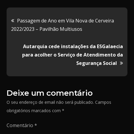
e
s
m
P
b
t
a
a
Navegação
Passagem de Ano em Vila Nova de Cerveira
o
o
i
r
2022/2023 – Pavilhão Multiusos
de
o
d
l
t
k
o
i
Autarquia cede instalações da ESGalaecia
artigos
n
l
para acolher o Serviço de Atendimento da
h
Segurança Social
a
r
Deixe um comentário
O seu endereço de email não será publicado.
Campos
obrigatórios marcados com
*
Comentário
*