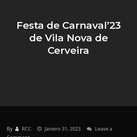
Festa de Carnaval’23
de Vila Nova de
Cerveira
By
RCC
Janeiro 31, 2023
Leave a
on