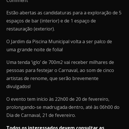
Comment
Festa
Estão abertas as candidaturas para a exploração de 5
de
espaços de bar (interior) e de 1 espaço de
Carnaval’23
restauração (exterior).
de
Vila
O Jardim da Piscina Municipal volta a ser palco de
Nova
uma grande noite de folia!
de
Uma tenda ‘iglo’ de 700m2 vai receber milhares de
Cerveira
pessoas para festejar o Carnaval, ao som de cinco
artistas de renome, que serão brevemente
divulgados!
O evento tem início às 22h00 de 20 de fevereiro,
prolongando-se madrugada dentro, até às 06h00 do
Dia de Carnaval, 21 de fevereiro.
Todos os interessados devem consultar as