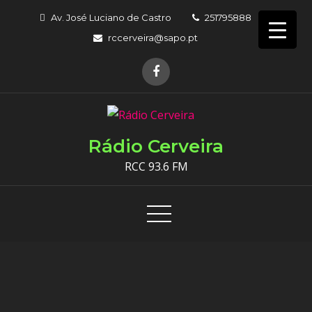
Skip
Av. José Luciano de Castro
251795888
to
rccerveira@sapo.pt
content
Rádio Cerveira
RCC 93.6 FM