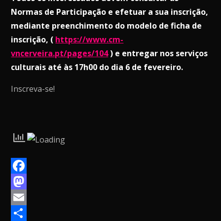
Normas de Participação e efetuar a sua inscrição,
mediante preenchimento do modelo de ficha de
inscrição, (
https://www.cm-
vncerveira.pt/pages/104
) e entregar nos serviços
culturais até às 17h00 do dia 6 de fevereiro.
Inscreva-se!
F
a
M
c
a
E