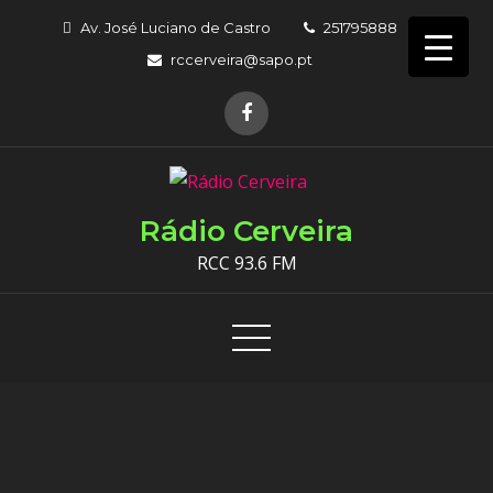
Skip
Av. José Luciano de Castro
251795888
to
rccerveira@sapo.pt
content
Rádio Cerveira
RCC 93.6 FM