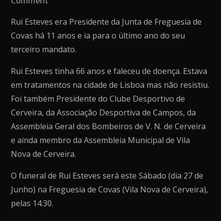
Comment
Faleceu
Rui Esteves era Presidente da Junta de Freguesia de
Rui
Covas há 11 anos e ia para o último ano do seu
Esteves
terceiro mandato.
Presidente
da
Rui Esteves tinha 66 anos e faleceu de doença. Estava
Junta
em tratamentos na cidade de Lisboa mas não resistiu.
de
Foi também Presidente do Clube Desportivo de
Freguesia
Cerveira, da Associação Desportiva de Campos, da
de
Assembleia Geral dos Bombeiros de V. N. de Cerveira
Covas
e ainda membro da Assembleia Municipal de Vila
Nova de Cerveira.
O funeral de Rui Esteves será este Sábado (dia 27 de
Junho) na Freguesia de Covas (Vila Nova de Cerveira),
pelas 14:30.