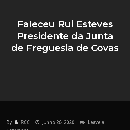
Faleceu Rui Esteves
Presidente da Junta
de Freguesia de Covas
By
RCC
Junho 26, 2020
Leave a
on