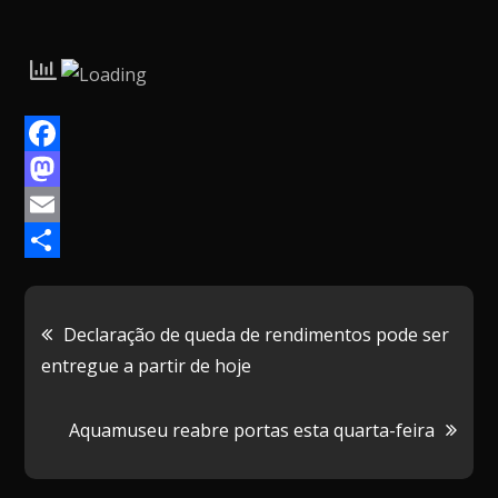
F
a
M
c
a
E
e
s
m
P
b
t
a
a
Navegação
Declaração de queda de rendimentos pode ser
o
o
i
r
entregue a partir de hoje
de
o
d
l
t
k
o
i
Aquamuseu reabre portas esta quarta-feira
artigos
n
l
h