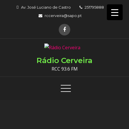
Skip
Av. José Luciano de Castro
251795888
to
rccerveira@sapo.pt
content
Rádio Cerveira
RCC 93.6 FM