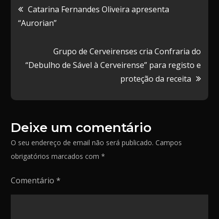
Navegação
Catarina Fernandes Oliveira apresenta
o
o
i
r
“Aurorian”
de
o
d
l
t
k
o
i
Grupo de Cerveirenses cria Confraria do
artigos
n
l
“Debulho de Sável à Cerveirense” para registo e
h
proteção da receita
a
r
Deixe um comentário
O seu endereço de email não será publicado.
Campos
obrigatórios marcados com
*
Comentário
*