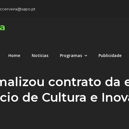
rccerveira@sapo.pt
ra
Home
Notícias
Programas
Publicidade
malizou contrato da
ício de Cultura e Ino