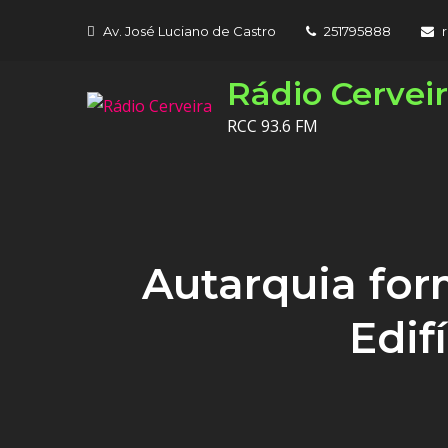
Skip
Av. José Luciano de Castro
251795888
to
content
Rádio Cervei
RCC 93.6 FM
Autarquia for
Edif