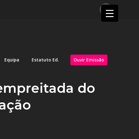
Equipa
Estatuto Ed.
Ouvir Emissão
 empreitada do
vação