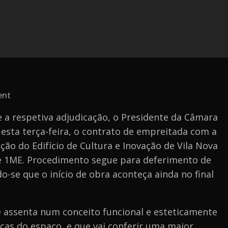
on
ent
Autarquia
 a respetiva adjudicação, o Presidente da Câmara
formalizou
 esta terça-feira, o contrato de empreitada com a
contrato
ão do Edifício de Cultura e Inovação de Vila Nova
da
e 1ME. Procedimento segue para deferimento de
empreitada
o-se que o início de obra aconteça ainda no final
do
Edifício
de
 assenta num conceito funcional e esteticamente
Cultura
nicas do espaço, e que vai conferir uma maior