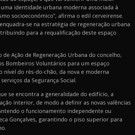
e
do uma identidade urbana moderna associada à
Inovação
mo socioeconómico”, afirma o edil cerveirense.
 enquadra-se na estratégia de regeneração urbana
tribuindo para a requalificação deste espaço
no de Ação de Regeneração Urbana do concelho,
dos Bombeiros Voluntários para um espaço
 ao nível do rés-do-chão, da nova e moderna
 serviços da Segurança Social.
e se encontra a generalidade do edifício, a
ão interior, de modo a definir as novas valências
antendo o funcionamento independente ou
eca Gonçalves, garantindo o piso superior para
mo.