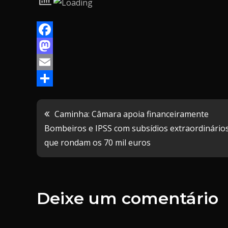
F
a
M
c
a
E
e
s
m
P
b
t
a
a
Navegação
Caminha: Câmara apoia financeiramente
o
o
i
r
Bombeiros e IPSS com subsídios extraordinário
de
que rondam os 70 mil euros
o
d
l
t
k
o
i
artigos
n
l
h
Deixe um comentário
a
r