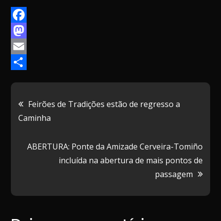
F
a
M
c
a
E
e
s
m
P
b
t
a
a
Navegação
Feirões de Tradições estão de regresso a
o
o
i
r
Caminha
de
o
d
l
t
k
o
i
ABERTURA: Ponte da Amizade Cerveira-Tomiño
artigos
n
l
incluída na abertura de mais pontos de
h
passagem
a
r