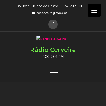
Skip
Av. José Luciano de Castro
251795888
to
rccerveira@sapo.pt
content
Rádio Cerveira
RCC 93.6 FM