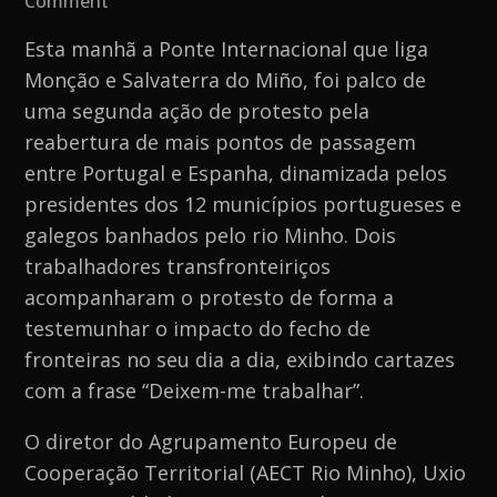
Comment
Autarcas
Esta manhã a Ponte Internacional que liga
de
Monção e Salvaterra do Miño, foi palco de
fronteira
uma segunda ação de protesto pela
emitem
reabertura de mais pontos de passagem
novo
entre Portugal e Espanha, dinamizada pelos
pedido
presidentes dos 12 municípios portugueses e
de
galegos banhados pelo rio Minho. Dois
ajuda
trabalhadores transfronteiriços
para
acompanharam o protesto de forma a
trabalhadores
testemunhar o impacto do fecho de
transfronteiriços
fronteiras no seu dia a dia, exibindo cartazes
com a frase “Deixem-me trabalhar”.
O diretor do Agrupamento Europeu de
Cooperação Territorial (AECT Rio Minho), Uxio