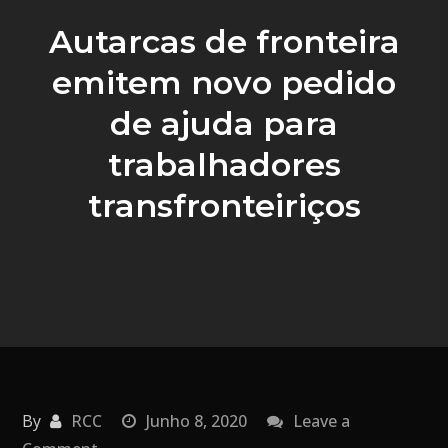
Autarcas de fronteira
emitem novo pedido
de ajuda para
trabalhadores
transfronteiriços
By
RCC
Junho 8, 2020
Leave a
on