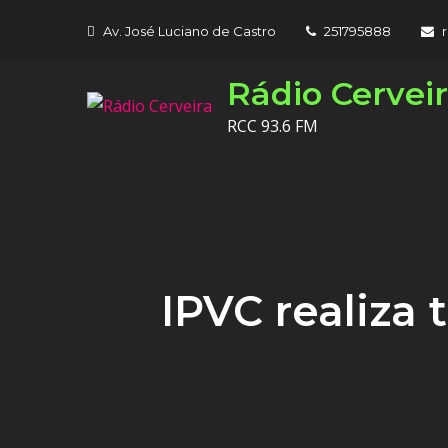
Skip
Av. José Luciano de Castro
251795888
to
content
Rádio Cervei
RCC 93.6 FM
IPVC realiza