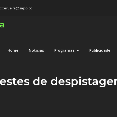
rccerveira@sapo.pt
ra
Home
Notícias
Programas
Publicidade
 testes de despistage