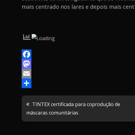
mais centrado nos lares e depois mais centr
F
a
M
c
a
E
e
s
m
P
b
t
a
a
Navegação
TINTEX certificada para coprodução de
o
o
i
r
máscaras comunitárias
de
o
d
l
t
k
o
i