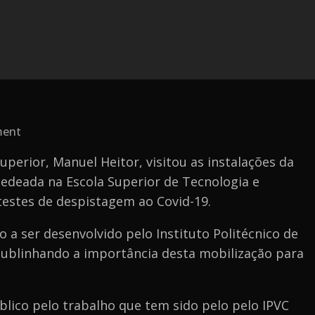
on
ment
IPVC
uperior, Manuel Heitor, visitou as instalações da
realiza
sedeada na Escola Superior de Tecnologia e
testes
 testes de despistagem ao Covid-19.
de
despistagem
 a ser desenvolvido pelo Instituto Politécnico de
ao
sublinhando a importância desta mobilização para
Covid-
19
lico pelo trabalho que tem sido pelo pelo IPVC