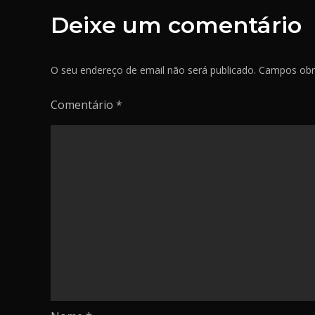
artigos
n
l
Deixe um comentário
h
a
O seu endereço de email não será publicado.
Campos obr
r
Comentário
*