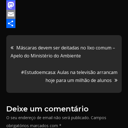
F
a
M
c
a
E
e
s
m
P
b
t
a
a
Navegação
Máscaras devem ser deitadas no lixo comum –
o
o
i
r
Apelo do Ministério do Ambiente
de
o
d
l
t
k
o
i
#Estudoemcasa: Aulas na televisão arrancam
artigos
n
l
hoje para um milhão de alunos
h
a
r
Deixe um comentário
O seu endereço de email não será publicado.
Campos
obrigatórios marcados com
*