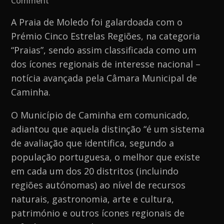
Comment
Praia
A Praia de Moledo foi galardoada com o
de
Prémio Cinco Estrelas Regiões, na categoria
Moledo
“Praias”, sendo assim classificada como um
é
dos ícones regionais de interesse nacional –
galardoada
notícia avançada pela Câmara Municipal de
com
Caminha.
prémio
Cinco
O Município de Caminha em comunicado,
Estrelas
adiantou que aquela distinção “é um sistema
Regiões
de avaliação que identifica, segundo a
população portuguesa, o melhor que existe
em cada um dos 20 distritos (incluindo
regiões autónomas) ao nível de recursos
naturais, gastronomia, arte e cultura,
património e outros ícones regionais de