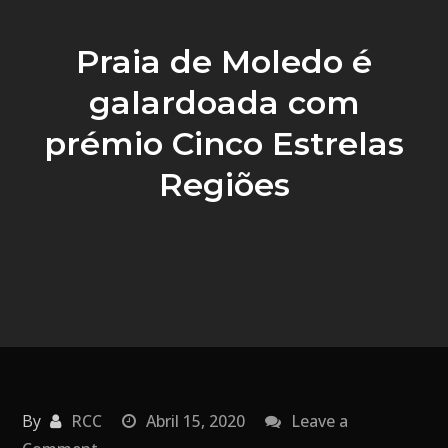
Praia de Moledo é
galardoada com
prémio Cinco Estrelas
Regiões
By
RCC
Abril 15, 2020
Leave a
on