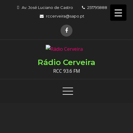
Skip
Av. José Luciano de Castro
251795888
to
rccerveira@sapo.pt
content
Rádio Cerveira
RCC 93.6 FM