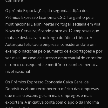
Comment
A
O prémio Exportações, da segunda edição dos
MULTINACIONAL
Prémios Expresso Economia CGD, foi ganho pela
DALPHI
multinacional Dalphi Metal Portugal, sediada em Vila
METAL
Nova de Cerveira, ficando entre as 12 empresas que
DE
mais se destacaram ao longo do útimo triénio. A
VILA
Autarquia felicitou a empresa, considerando-a um
NOVA
exemplo nacional pelo aumento de exportações e por
DE
ser mais um caso de sucesso empresarial do concelho
CERVEIRA
e com o consequente e meritório reconhecimento a
VENCE
nível nacional.
O
PRÉMIO
Os Prémios Expresso Economia Caixa Geral de
EXPORTAÇÕES
Depósitos visam reconhecer o mérito das empresas
que mais crescem, geram mais empregos e mais
exportam. A iniciativa conta com o apoio da Informa