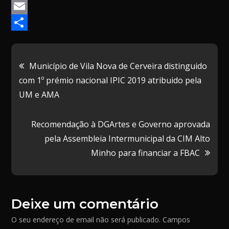
a
M
c
a
E
e
s
m
P
b
t
a
a
Navegação
Município de Vila Nova de Cerveira distinguido
o
o
i
r
com 1º prémio nacional IPIC 2019 atribuido pela
de
o
d
l
t
UM e AMA
k
o
i
artigos
n
l
Recomendação à DGArtes e Governo aprovada
h
pela Assembleia Intermunicipal da CIM Alto
Minho para financiar a FBAC
a
r
Deixe um comentário
O seu endereço de email não será publicado.
Campos