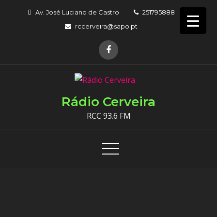
Skip
Av. José Luciano de Castro
251795888
to
rccerveira@sapo.pt
content
Rádio Cerveira
RCC 93.6 FM