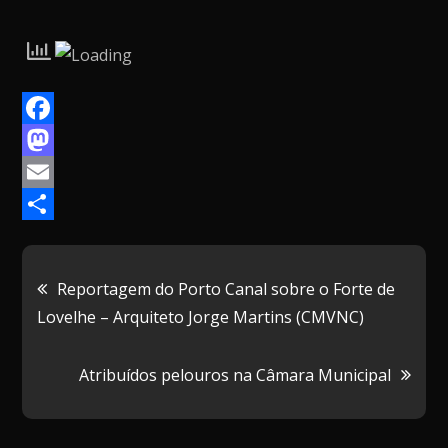
F
a
M
c
a
E
e
s
m
P
b
t
a
a
Navegação
Reportagem do Porto Canal sobre o Forte de
o
o
i
r
Lovelhe – Arquiteto Jorge Martins (CMVNC)
de
o
d
l
t
k
o
i
Atribuídos pelouros na Câmara Municipal
artigos
n
l
h