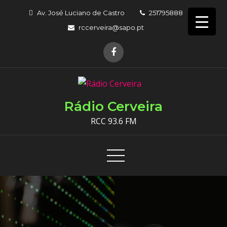
Skip
Av. José Luciano de Castro
251795888
to
rccerveira@sapo.pt
content
Rádio Cerveira
RCC 93.6 FM