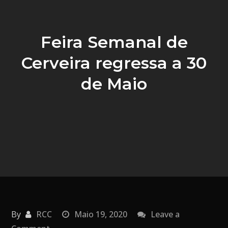
Feira Semanal de
Cerveira regressa a 30
de Maio
By
RCC
Maio 19, 2020
Leave a
on