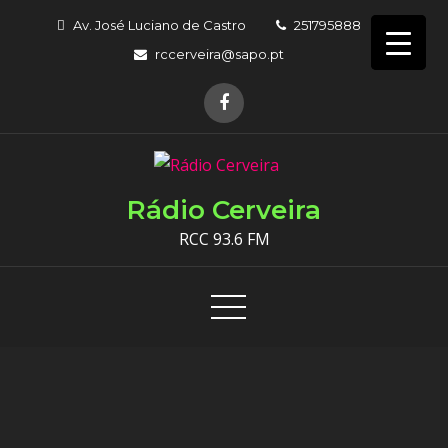
Skip
Av. José Luciano de Castro
251795888
to
rccerveira@sapo.pt
content
Rádio Cerveira
RCC 93.6 FM