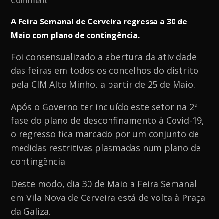
Comment
Feira
A Feira Semanal de Cerveira regressa a 30 de
Semanal
Maio com plano de contingência.
de
Cerveira
Foi consensualizado a abertura da atividade
regressa
das feiras em todos os concelhos do distrito
a
pela CIM Alto Minho, a partir de 25 de Maio.
30
Após o Governo ter incluído este setor na 2ª
de
fase do plano de desconfinamento à Covid-19,
Maio
o regresso fica marcado por um conjunto de
medidas restritivas plasmadas num plano de
contingência.
Deste modo, dia 30 de Maio a Feira Semanal
em Vila Nova de Cerveira está de volta à Praça
da Galiza.