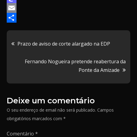
a
M
c
a
E
e
s
m
P
b
t
a
a
Navegação
Prazo de aviso de corte alargado na EDP
o
o
i
r
de
o
d
l
t
Fernando Nogueira pretende reabertura da
k
o
i
Ponte da Amizade
artigos
n
l
h
a
Deixe um comentário
r
O seu endereço de email não será publicado.
Campos
obrigatórios marcados com
*
Comentário
*