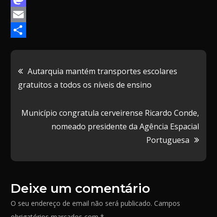
a
M
c
a
E
e
s
m
P
b
t
a
a
Navegação
Autarquia mantém transportes escolares
o
o
i
r
gratuitos a todos os níveis de ensino
de
o
d
l
t
k
o
i
Município congratula cerveirense Ricardo Conde,
artigos
n
l
nomeado presidente da Agência Espacial
h
Portuguesa
a
r
Deixe um comentário
O seu endereço de email não será publicado.
Campos
obrigatórios marcados com
*