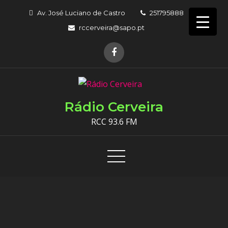
Skip
Av. José Luciano de Castro
251795888
to
rccerveira@sapo.pt
content
Rádio Cerveira
RCC 93.6 FM