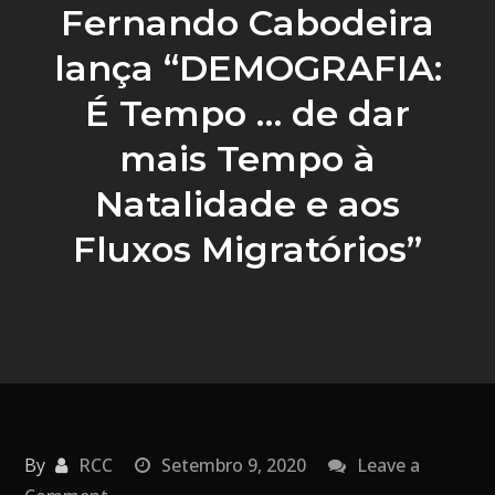
Fernando Cabodeira
lança “DEMOGRAFIA:
É Tempo … de dar
mais Tempo à
Natalidade e aos
Fluxos Migratórios”
By
RCC
Setembro 9, 2020
Leave a
on