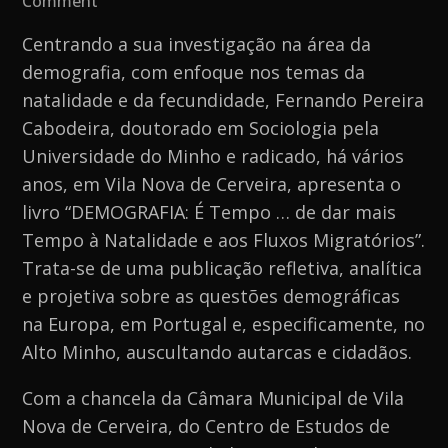
Comment
Fernando
Centrando a sua investigação na área da
Cabodeira
demografia, com enfoque nos temas da
lança
natalidade e da fecundidade, Fernando Pereira
“DEMOGRAFIA:
Cabodeira, doutorado em Sociologia pela
É
Universidade do Minho e radicado, há vários
Tempo
anos, em Vila Nova de Cerveira, apresenta o
…
livro “DEMOGRAFIA: É Tempo … de dar mais
de
Tempo à Natalidade e aos Fluxos Migratórios”.
dar
Trata-se de uma publicação refletiva, analítica
mais
e projetiva sobre as questões demográficas
Tempo
na Europa, em Portugal e, especificamente, no
à
Alto Minho, auscultando autarcas e cidadãos.
Natalidade
e
Com a chancela da Câmara Municipal de Vila
aos
Nova de Cerveira, do Centro de Estudos de
Fluxos