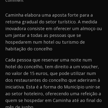
Comment
Caminha
oferece
Caminha elabora uma aposta forte para a
um
retoma gradual do setor turístico. A medida
almoço
inovadora consiste em oferecer um almoço ou
ou
um jantar a todas as pessoas que se
um
hospedarem num hotel ou turismo de
jantar
habitação do concelho
a
Cada pessoa que reservar uma noite num
quem
hotel do concelho, tem direito a um voucher,
se
no valor de 15 euros, que pode utilizar num
hospedar
dos restaurantes do concelho que aderiram à
nos
iniciativa. Esta é a forma do Município unir-se
seus
ao setor hoteleiro, oferecendo uma refeição a
hotéis
quem se hospedar em Caminha até ao final do
durante
mês de junho.
o