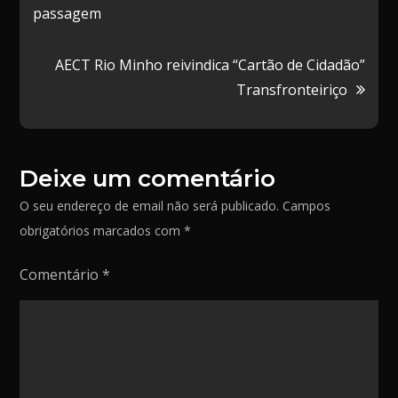
de
o
d
l
t
passagem
k
o
i
artigos
n
l
AECT Rio Minho reivindica “Cartão de Cidadão”
h
Transfronteiriço
a
r
Deixe um comentário
O seu endereço de email não será publicado.
Campos
obrigatórios marcados com
*
Comentário
*