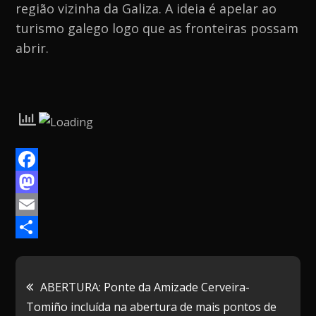
região vizinha da Galiza. A ideia é apelar ao
turismo galego logo que as fronteiras possam
abrir.
F
a
M
c
a
E
e
s
m
P
b
t
a
a
Navegação
ABERTURA: Ponte da Amizade Cerveira-
o
o
i
r
Tomiño incluída na abertura de mais pontos de