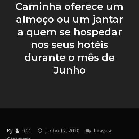
Caminha oferece um
almoço ou um jantar
a quem se hospedar
nos seus hotéis
durante o mês de
Junho
By
RCC
Junho 12, 2020
Leave a
on