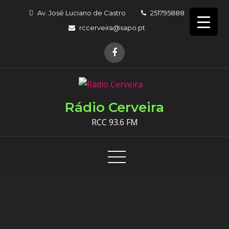
Skip
Av. José Luciano de Castro
251795888
to
rccerveira@sapo.pt
content
Rádio Cerveira
RCC 93.6 FM